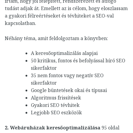
írtam, hogy jól felépített, rendszerezett és átfogó
tudást adjak át. Emellett az is célom, hogy eloszlassam
a gyakori félreértéseket és tévhiteket a SEO-val
kapcsolatban.
Néhány téma, amit feldolgoztam a könyvben:
A keresőoptimalizálás alapjai
50 kritikus, fontos és befolyással bíró SEO
sikerfaktor
35 nem fontos vagy negatív SEO
sikerfaktor
Google büntetések okai és típusai
Algoritmus frissítések
Gyakori SEO tévhitek
Legjobb SEO eszközök
2.
Webáruházak keresőoptimalizálása
95 oldal