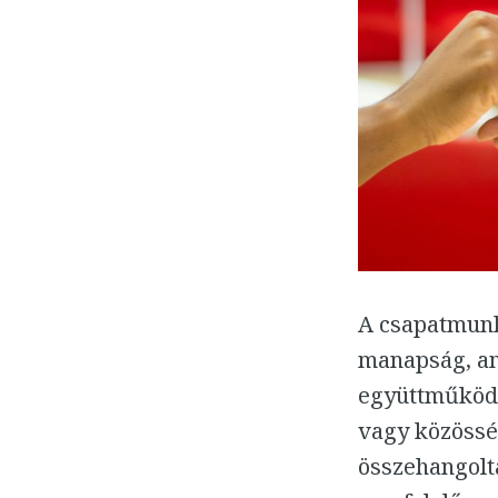
A csapatmunk
manapság, am
együttműködé
vagy közösség
összehangolta