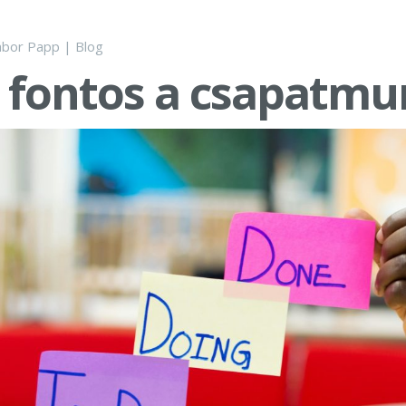
bor Papp
|
Blog
 fontos a csapatm