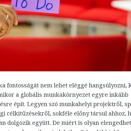
a fontosságát nem lehet eléggé hangsúlyozni, 
ikor a globális munkakörnyezet egyre inkább
sre épít. Legyen szó munkahelyi projektről, sp
i célkitűzésekről, sokféle előny társul ahhoz,
n dolgozik együtt. De miért is olyan elengedhet