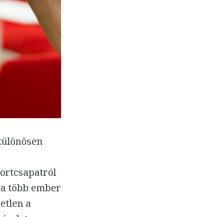
különösen
ortcsapatról
 ha több ember
etlen a