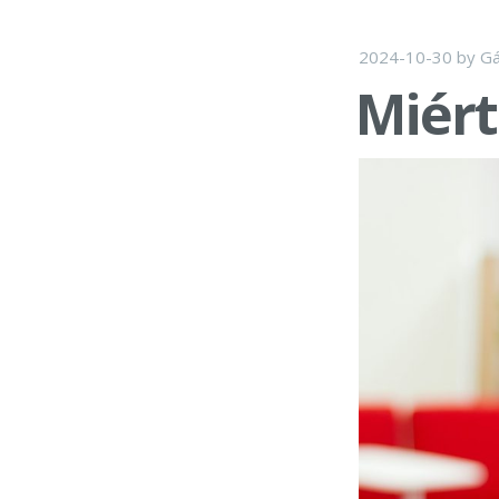
2024-10-30
by
Gá
Miért