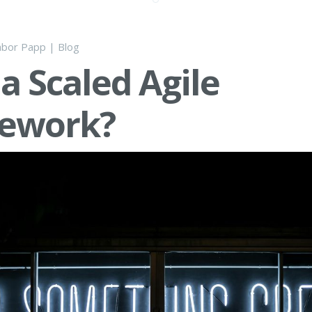
bor Papp
|
Blog
 a Scaled Agile
ework?