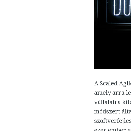
A Scaled Agi
amely arra le
vállalatra ki
módszert ált
szoftverfejle
ezer ember e