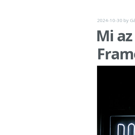
2024-10-30
by
Gá
Mi az
Fram