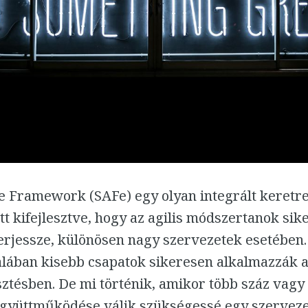
le Framework (SAFe) egy olyan integrált keretr
tt kifejlesztve, hogy az agilis módszertanok sike
terjessze, különösen nagy szervezetek esetében. 
alában kisebb csapatok sikeresen alkalmazzák 
sztésben. De mi történik, amikor több száz vagy
gyüttműködése válik szükségessé egy szervez