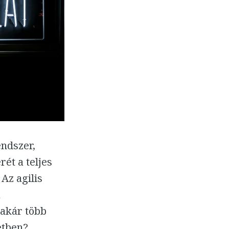
endszer,
rét a teljes
Az agilis
a
 akár több
etben?