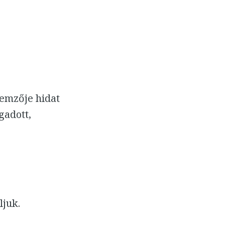
lemzője hidat
gadott,
ljuk.