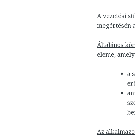
A vezetési st
megértésén a
Általános kö
eleme, amely
a 
er
an
sz
be
Az alkalmazot