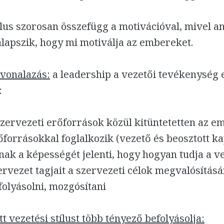
ílus szorosan összefügg a motivációval, mivel a
lapszik, hogy mi motiválja az embereket.
rvonalazás:
a leadership a vezetői tevékenység 
:
szervezeti erőforrások közül kitüntetetten az e
őforrásokkal foglalkozik (vezető és beosztott ka
nak a képességét jelenti, hogy hogyan tudja a v
ervezet tagjait a szervezeti célok megvalósítás
folyásolni, mozgósítani
t vezetési stílust több tényező befolyásolja: