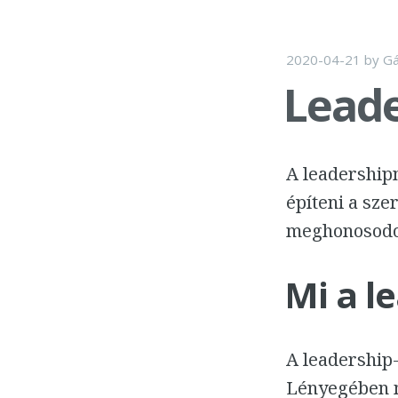
2020-04-21
by
Gá
Leade
A leadership
építeni a sze
meghonosodot
Mi a l
A leadership-
Lényegében m