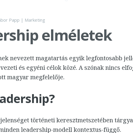
bor Papp
|
Marketing
rship elméletek
nek nevezett magatartás egyik legfontosabb jel
rvezeti és egyéni célok közé. A szónak nincs elfo
t magyar megfelelője.
eadership?
jelenséget történeti keresztmetszetében tárgya
inden leadership-modell kontextus-függő.