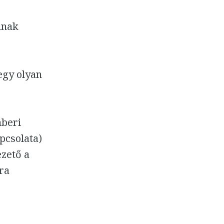
nnak
egy olyan
mberi
pcsolata)
ezető a
ára