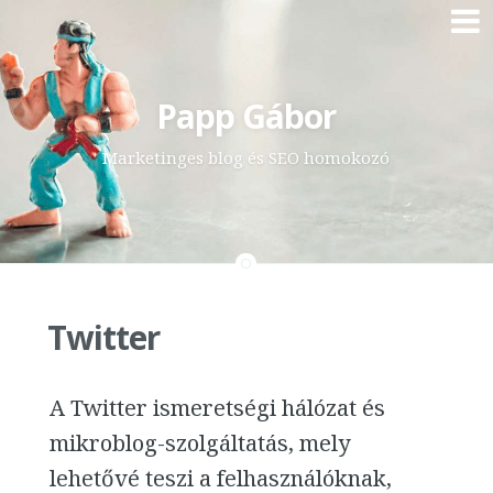
Skip
Papp Gábor
to
content
Marketinges blog és SEO homokozó
Twitter
A Twitter ismeretségi hálózat és
mikroblog-szolgáltatás, mely
lehetővé teszi a felhasználóknak,