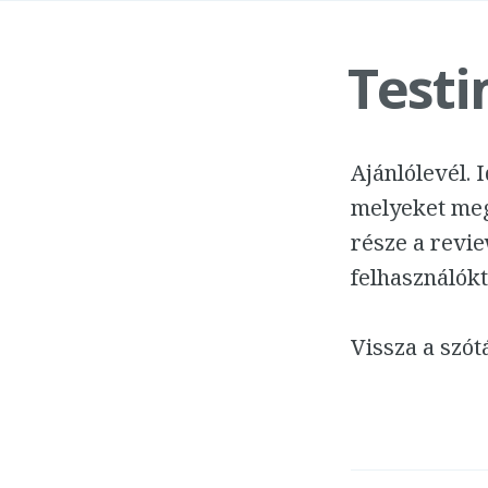
Testi
Ajánlólevél. 
melyeket meg
része a revie
felhasználókt
Vissza a szó