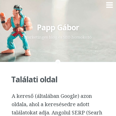
Skip
Papp Gábor
to
content
Marketinges blog és SEO homokozó
Találati oldal
A kereső (általában Google) azon
oldala, ahol a keresésedre adott
találatokat adja. Angolul SERP (Searh