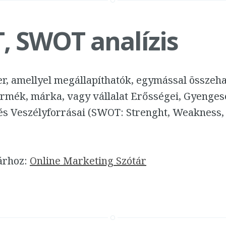
 SWOT analízis
r, amellyel megállapíthatók, egymással összeha
ermék, márka, vagy vállalat Erősségei, Gyenges
és Veszélyforrásai (SWOT: Strenght, Weakness, 
tárhoz:
Online Marketing Szótár