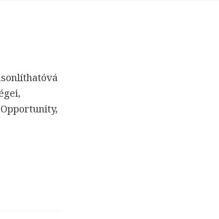
sonlíthatóvá
égei,
Opportunity,