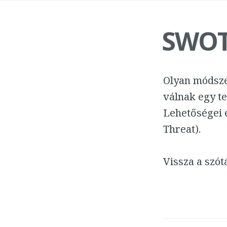
SWOT,
Olyan módsze
válnak egy t
Lehetőségei 
Threat).
Vissza a szó