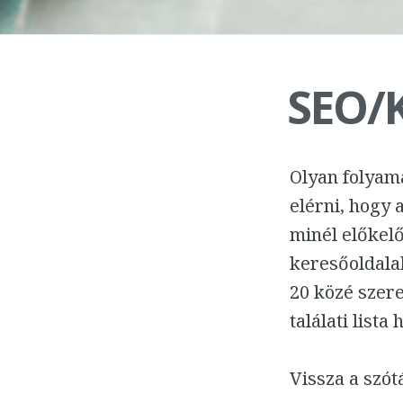
SEO/K
Olyan folyam
elérni, hogy 
minél előkelő
keresőoldalak
20 közé szere
találati list
Vissza a szó