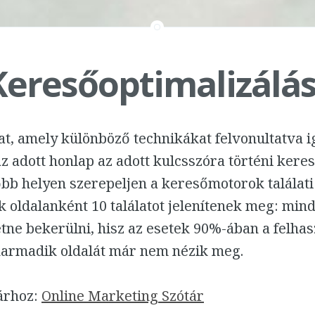
eresőoptimalizálá
at, amely különböző technikákat felvonultatva 
az adott honlap az adott kulcsszóra történi kere
bb helyen szerepeljen a keresőmotorok találati l
 oldalanként 10 találatot jelenítenek meg: mind
tne bekerülni, hisz az esetek 90%-ában a felhas
a harmadik oldalát már nem nézik meg.
tárhoz:
Online Marketing Szótár