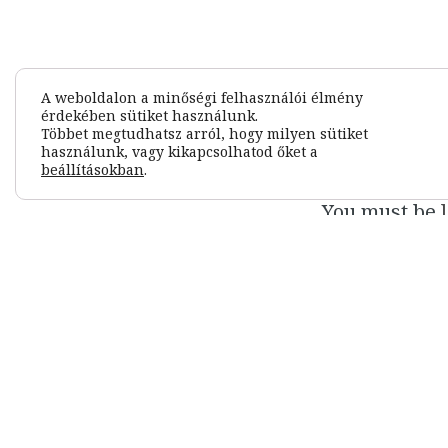
A weboldalon a minőségi felhasználói élmény
érdekében sütiket használunk.
Leave 
Többet megtudhatsz arról, hogy milyen sütiket
használunk, vagy kikapcsolhatod őket a
beállításokban
.
You must be