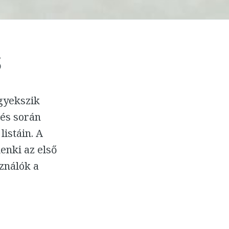
s
igyekszik
sés során
istáin. A
enki az első
ználók a