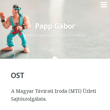
Skip
Papp Gábor
to
content
Marketinges blog és SEO homokozó
OST
A Magyar Távirati Iroda (MTI) Üzleti
Sajtószolgálata.