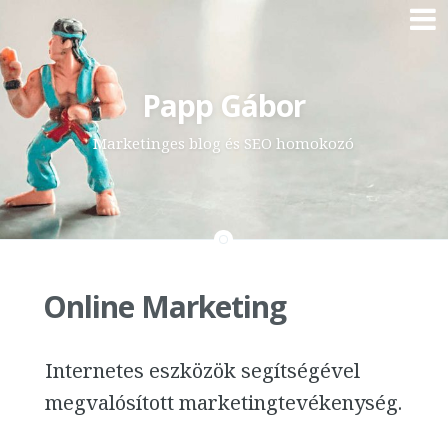
Skip
Papp Gábor
to
content
Marketinges blog és SEO homokozó
Online Marketing
Internetes eszközök segítségével
megvalósított marketingtevékenység.