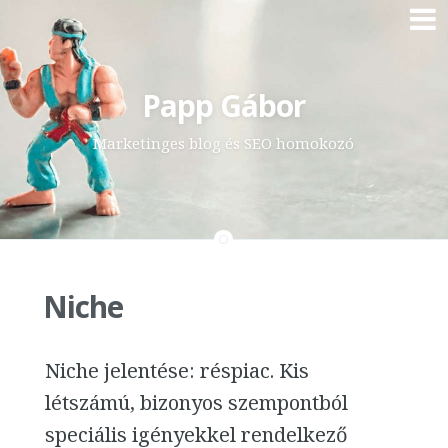
Skip
Papp Gábor
to
content
Marketinges blog és SEO homokozó
Niche
Niche jelentése: réspiac. Kis
létszámú, bizonyos szempontból
speciális igényekkel rendelkező