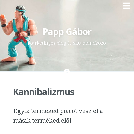
Skip
Papp Gábor
to
content
Marketinges blog és SEO homokozó
Kannibalizmus
Egyik terméked piacot vesz el a
másik terméked elől.