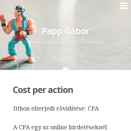
Skip
Papp Gábor
to
content
Marketinges blog és SEO homokozó
Cost per action
Itthon elterjedt rövidítése: CPA
A CPA egy az online hirdetéseknél