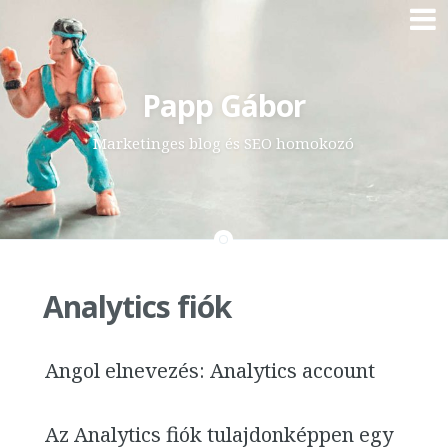
Skip
Papp Gábor
to
content
Marketinges blog és SEO homokozó
Analytics fiók
Angol elnevezés: Analytics account
Az Analytics fiók tulajdonképpen egy