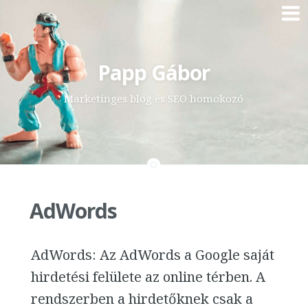
Skip
Papp Gábor
to
content
Marketinges blog és SEO homokozó
AdWords
AdWords: Az AdWords a Google saját
hirdetési felülete az online térben. A
rendszerben a hirdetőknek csak a