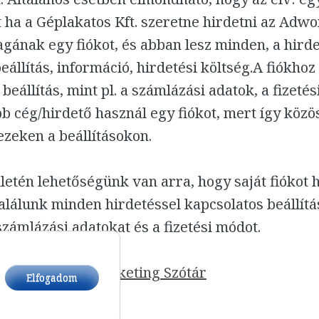
t ha a Géplakatos Kft. szeretne hirdetni az Adw
gának egy fiókot, és abban lesz minden, a hird
eállítás, információ, hirdetési költség.A fiókhoz
beállítás, mint pl. a számlázási adatok, a fizetés
bb cég/hirdető használ egy fiókot, mert így köz
zeken a beállításokon.
etén lehetőségünk van arra, hogy saját fiókot h
lálunk minden hirdetéssel kapcsolatos beállítás
számlázási adatokat és a fizetési módot.
tárhoz:
Online Marketing Szótár
Elfogadom