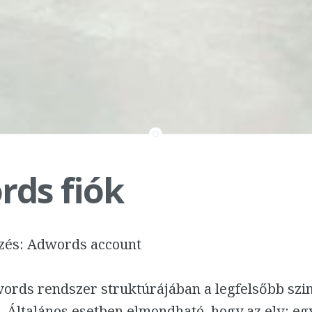
ds fiók
zés: Adwords account
ords rendszer struktúrájában a legfelsőbb szin
 Általános esetben elmondható, hogy az elv: egy