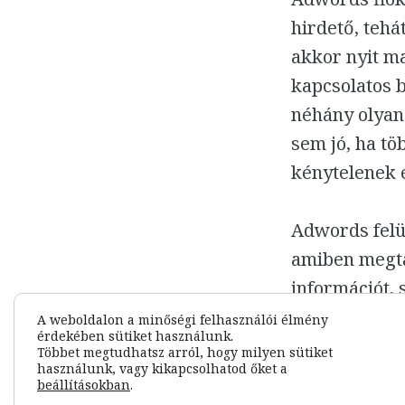
hirdető, tehá
akkor nyit ma
kapcsolatos b
néhány olyan 
sem jó, ha tö
kénytelenek e
Adwords felül
amiben megta
információt, 
A weboldalon a minőségi felhasználói élmény
érdekében sütiket használunk.
Vissza a szó
Többet megtudhatsz arról, hogy milyen sütiket
használunk, vagy kikapcsolhatod őket a
beállításokban
.