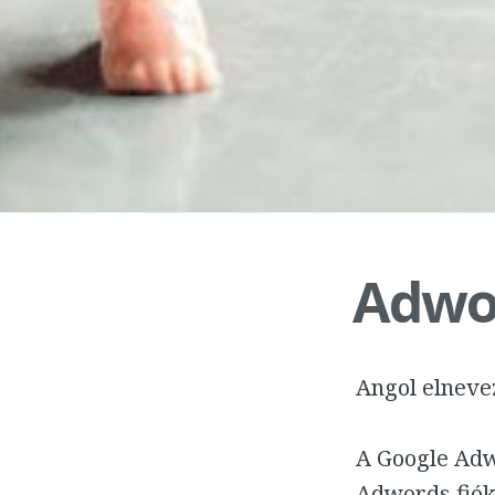
Adwor
Angol elneve
A Google Adw
Adwords fiók.