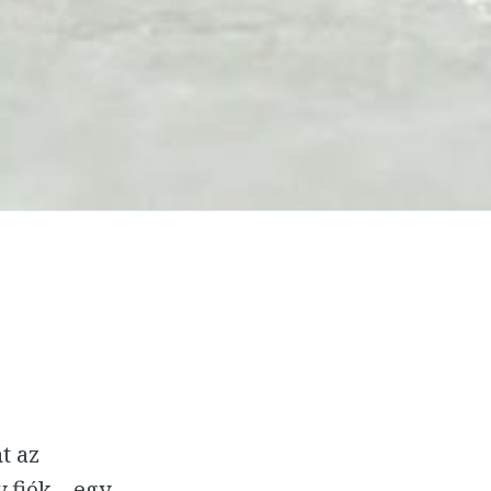
t az
 fiók – egy