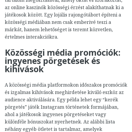
tartalom megosztásával, amely oktat és szórakoztat,
az online kaszinók közösségi érzést alakíthatnak ki a
játékosok között. Egy lojális rajongótábort építeni a
közösségi médiában nem csak emberivé teszi a
márkát, hanem lehetőséget is teremt közvetlen,
értelmes interakciókra.
Közösségi média promóciók:
ingyenes pörgetések és
kihívások
A közösségi média platformokon időszakos promóciók
és izgalmas kihívások meghirdetése kiváló eszköz az
audience aktiválására. Egy példa lehet egy “kerék
pörgetés” játék Instagram történetek formájában,
ahol a játékosok ingyenes pörgetéseket vagy
különféle bónuszokat nyerhetnek. Az alábbi lista
néhány egyéb ötletet is tartalmaz, amelyek