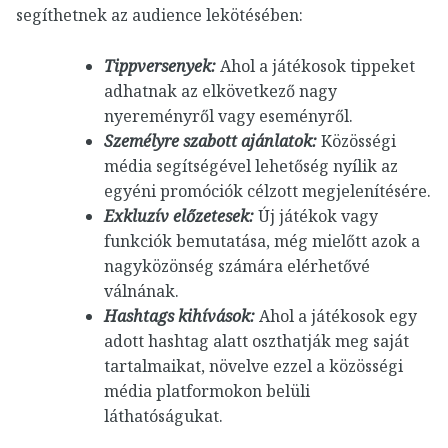
segíthetnek az audience lekötésében:
Tippversenyek:
Ahol a játékosok tippeket
adhatnak az elkövetkező nagy
nyereményről vagy eseményről.
Személyre szabott ajánlatok:
Közösségi
média segítségével lehetőség nyílik az
egyéni promóciók célzott megjelenítésére.
Exkluzív előzetesek:
Új játékok vagy
funkciók bemutatása, még mielőtt azok a
nagyközönség számára elérhetővé
válnának.
Hashtags kihívások:
Ahol a játékosok egy
adott hashtag alatt oszthatják meg saját
tartalmaikat, növelve ezzel a közösségi
média platformokon belüli
láthatóságukat.