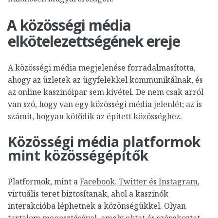
A közösségi média
elkötelezettségének ereje
A közösségi média megjelenése forradalmasította,
ahogy az üzletek az ügyfelekkel kommunikálnak, és
az online kaszinóipar sem kivétel. De nem csak arról
van szó, hogy van egy közösségi média jelenlét; az is
számít, hogyan kötődik az épített közösséghez.
Közösségi média platformok
mint közösségépítők
Platformok, mint a
Facebook, Twitter és Instagram
,
virtuális teret biztosítanak, ahol a kaszinók
interakcióba léphetnek a közönségükkel. Olyan