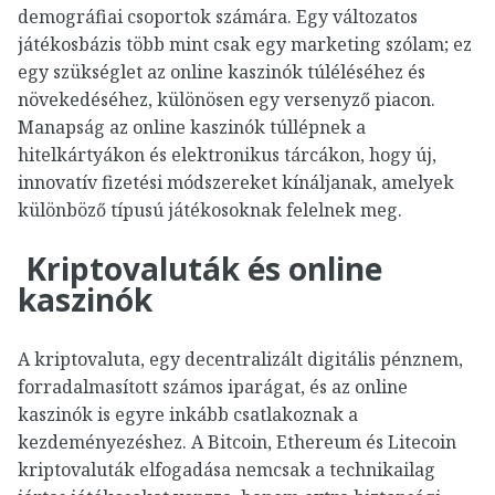
demográfiai csoportok számára. Egy változatos
játékosbázis több mint csak egy marketing szólam; ez
egy szükséglet az online kaszinók túléléséhez és
növekedéséhez, különösen egy versenyző piacon.
Manapság az online kaszinók túllépnek a
hitelkártyákon és elektronikus tárcákon, hogy új,
innovatív fizetési módszereket kínáljanak, amelyek
különböző típusú játékosoknak felelnek meg.
Kriptovaluták és online
kaszinók
A kriptovaluta, egy decentralizált digitális pénznem,
forradalmasított számos iparágat, és az online
kaszinók is egyre inkább csatlakoznak a
kezdeményezéshez. A Bitcoin, Ethereum és Litecoin
kriptovaluták elfogadása nemcsak a technikailag