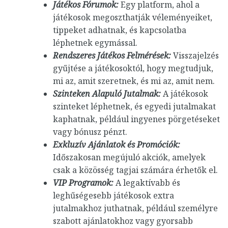
Játékos Fórumok:
Egy platform, ahol a
játékosok megoszthatják véleményeiket,
tippeket adhatnak, és kapcsolatba
léphetnek egymással.
Rendszeres Játékos Felmérések:
Visszajelzés
gyűjtése a játékosoktól, hogy megtudjuk,
mi az, amit szeretnek, és mi az, amit nem.
Szinteken Alapuló Jutalmak:
A játékosok
szinteket léphetnek, és egyedi jutalmakat
kaphatnak, például ingyenes pörgetéseket
vagy bónusz pénzt.
Exkluzív Ajánlatok és Promóciók:
Időszakosan megújuló akciók, amelyek
csak a közösség tagjai számára érhetők el.
VIP Programok:
A legaktívabb és
leghűségesebb játékosok extra
jutalmakhoz juthatnak, például személyre
szabott ajánlatokhoz vagy gyorsabb