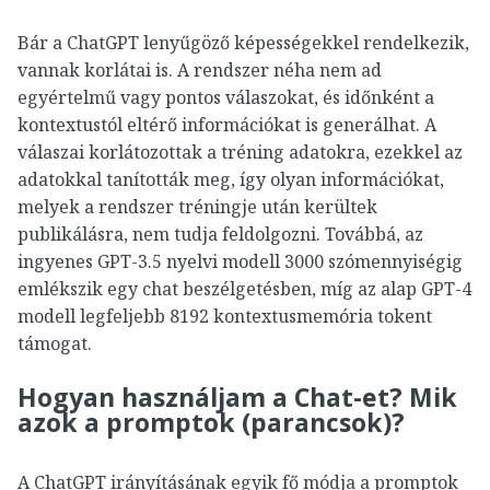
Bár a ChatGPT lenyűgöző képességekkel rendelkezik,
vannak korlátai is. A rendszer néha nem ad
egyértelmű vagy pontos válaszokat, és időnként a
kontextustól eltérő információkat is generálhat. A
válaszai korlátozottak a tréning adatokra, ezekkel az
adatokkal tanították meg, így olyan információkat,
melyek a rendszer tréningje után kerültek
publikálásra, nem tudja feldolgozni. Továbbá, az
ingyenes GPT-3.5 nyelvi modell 3000 szómennyiségig
emlékszik egy chat beszélgetésben, míg az alap GPT-4
modell legfeljebb 8192 kontextusmemória tokent
támogat.
Hogyan használjam a Chat-et? Mik
azok a promptok (parancsok)?
A ChatGPT irányításának egyik fő módja a promptok