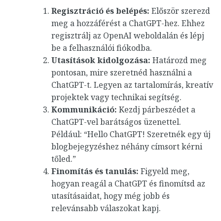
Regisztráció és belépés:
Először szerezd
meg a hozzáférést a ChatGPT-hez. Ehhez
regisztrálj az OpenAI weboldalán és lépj
be a felhasználói fiókodba.
Utasítások kidolgozása:
Határozd meg
pontosan, mire szeretnéd használni a
ChatGPT-t. Legyen az tartalomírás, kreatív
projektek vagy technikai segítség.
Kommunikáció:
Kezdj párbeszédet a
ChatGPT-vel barátságos üzenettel.
Például: “Hello ChatGPT! Szeretnék egy új
blogbejegyzéshez néhány címsort kérni
tőled.”
Finomítás és tanulás:
Figyeld meg,
hogyan reagál a ChatGPT és finomítsd az
utasításaidat, hogy még jobb és
relevánsabb válaszokat kapj.