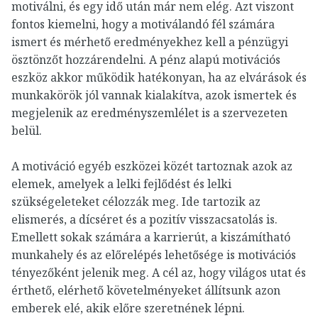
motiválni, és egy idő után már nem elég. Azt viszont
fontos kiemelni, hogy a motiválandó fél számára
ismert és mérhető eredményekhez kell a pénzügyi
ösztönzőt hozzárendelni. A pénz alapú motivációs
eszköz akkor működik hatékonyan, ha az elvárások és
munkakörök jól vannak kialakítva, azok ismertek és
megjelenik az eredményszemlélet is a szervezeten
belül.
A motiváció egyéb eszközei közét tartoznak azok az
elemek, amelyek a lelki fejlődést és lelki
szükségeleteket célozzák meg. Ide tartozik az
elismerés, a dícséret és a pozitív visszacsatolás is.
Emellett sokak számára a karrierút, a kiszámítható
munkahely és az előrelépés lehetősége is motivációs
tényezőként jelenik meg. A cél az, hogy világos utat és
érthető, elérhető követelményeket állítsunk azon
emberek elé, akik előre szeretnének lépni.