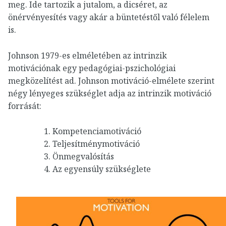
meg. Ide tartozik a jutalom, a dicséret, az
önérvényesítés vagy akár a büntetéstől való félelem
is.
Johnson 1979-es elméletében az intrinzik
motivációnak egy pedagógiai-pszichológiai
megközelítést ad. Johnson motiváció-elmélete szerint
négy lényeges szükséglet adja az intrinzik motiváció
forrását:
Kompetenciamotiváció
Teljesítménymotiváció
Önmegvalósítás
Az egyensúly szükséglete