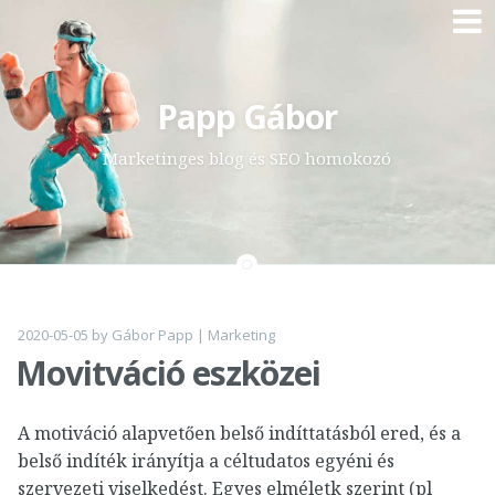
Skip
Papp Gábor
to
content
Marketinges blog és SEO homokozó
2020-05-05
by
Gábor Papp
|
Marketing
Movitváció eszközei
A motiváció alapvetően belső indíttatásból ered, és a
belső indíték irányítja a céltudatos egyéni és
szervezeti viselkedést. Egyes elméletk szerint (pl