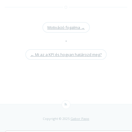
Motiváció fogalma
→
•
←
Mi az a KPI és hogyan határozd meg?
Copyright © 2025
Gabor Papp