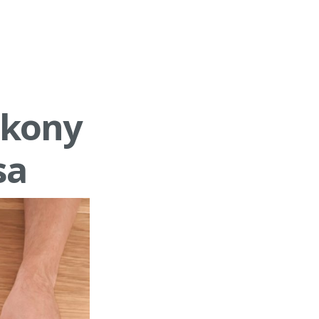
ékony
sa