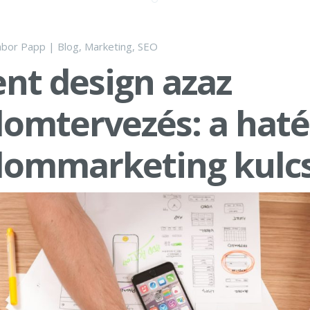
bor Papp
|
Blog
,
Marketing
,
SEO
nt design azaz
lomtervezés: a hat
alommarketing kulc