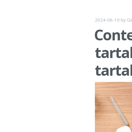
2024-06-10
by
Gá
Conte
tarta
tart