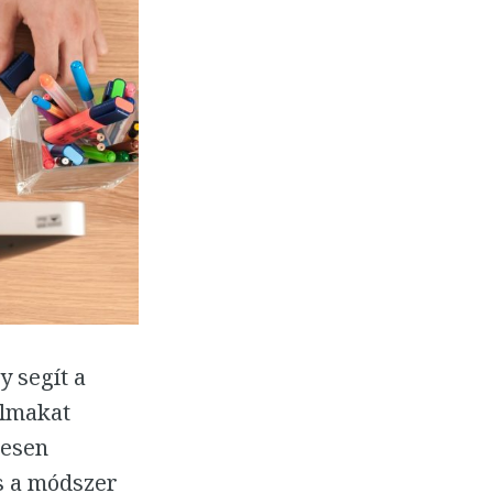
y segít a
almakat
tesen
és a módszer